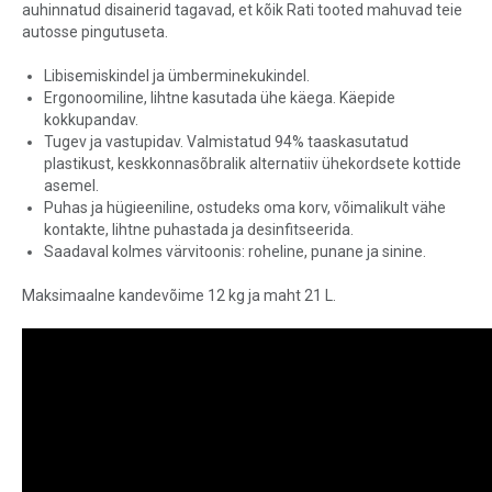
auhinnatud disainerid tagavad, et kõik Rati tooted mahuvad teie
autosse pingutuseta.
Libisemiskindel ja ümberminekukindel.
Ergonoomiline, lihtne kasutada ühe käega. Käepide
kokkupandav.
Tugev ja vastupidav. Valmistatud 94% taaskasutatud
plastikust, keskkonnasõbralik alternatiiv ühekordsete kottide
asemel.
Puhas ja hügieeniline, ostudeks oma korv, võimalikult vähe
kontakte, lihtne puhastada ja desinfitseerida.
Saadaval kolmes värvitoonis: roheline, punane ja sinine.
Maksimaalne kandevõime 12 kg ja maht 21 L.