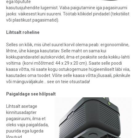
ega lõputute
kasutusjuhendite lugemist. Vaba paigutamine iga pagasiruumi
jaoks: väikesest kuni suureni. Töötab kõikidel pindadel (tekstiilist
või plastikust pagasimatid).
Lihtsalt roheline
Selles on kõik, mis ühel suurel korvil olema peab: ergonoomiline,
lihtne, ühe käega kasutatav. Selle maht on sama kui
kokkupandavatel autokorvidel, ilma et peaksite seda kokku-lahti
voltima (korvi mõõtmed: 44 x 29 x 20 cm). Saate selle poodi
kaasa võtta, nii saate kogu ostukogemuse hügieeniliselt läbi viia,
kasutades oma toodet. Võite selle kaasa võtta jõusaali, piknikule
või mänguväljakule... see on teie otsustada!
Paigaldage see hõlpsalt
Lihtsalt asetage
kinnitusadapter
pagasiruumi, ilma et
oleks vaja paigaldada,
puurida ega lugeda
lõputuid