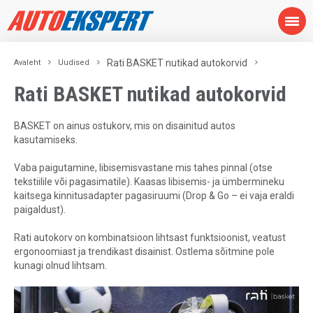
Rati BASKET nutikad autokorvid
Avaleht
Uudised
Rati BASKET nutikad autokorvid
BASKET on ainus ostukorv, mis on disainitud autos
kasutamiseks.
Vaba paigutamine, libisemisvastane mis tahes pinnal (otse
tekstiilile või pagasimatile). Kaasas libisemis- ja ümbermineku
kaitsega kinnitusadapter pagasiruumi (Drop & Go – ei vaja eraldi
paigaldust).
Rati autokorv on kombinatsioon lihtsast funktsioonist, veatust
ergonoomiast ja trendikast disainist. Ostlema sõitmine pole
kunagi olnud lihtsam.