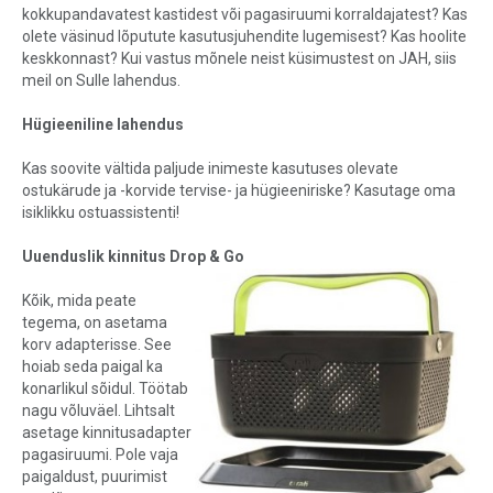
kokkupandavatest kastidest või pagasiruumi korraldajatest? Kas
olete väsinud lõputute kasutusjuhendite lugemisest? Kas hoolite
keskkonnast? Kui vastus mõnele neist küsimustest on JAH, siis
meil on Sulle lahendus.
Hügieeniline lahendus
Kas soovite vältida paljude inimeste kasutuses olevate
ostukärude ja -korvide tervise- ja hügieeniriske? Kasutage oma
isiklikku ostuassistenti!
Uuenduslik kinnitus Drop & Go
Kõik, mida peate
tegema, on asetama
korv adapterisse. See
hoiab seda paigal ka
konarlikul sõidul. Töötab
nagu võluväel. Lihtsalt
asetage kinnitusadapter
pagasiruumi. Pole vaja
paigaldust, puurimist