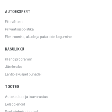
AUTOEKSPERT
Ettevõttest
Privaatsuspoliitika
Elektroonika, akude ja patareide kogumine
KASULIKKU
Kliendiprogramm
Järelmaks
Lahtiolekuajad pühadel
TOOTED
Autokaubad ja lisavarustus
Eelsoojendid
Rasketehnika tooted