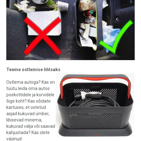
Teeme ostlemise lihtsaks
Ostlema autoga? Kas on
tüütu leida oma autos
poekottidele ja korvidele
õige koht? Kas sõidate
kartuses, et ostetud
asjad kukuvad ümber,
libisevad minema,
kukuvad välja või saavad
kahjustada? Kas olete
väsinud