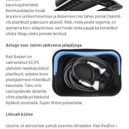
kasutusjuhendeid.
Kinnitusadapter hoiab
ära korvi ümberminemise ja libisemise mis tahes pinnal (tekstiil-
või plastikust pakiruumi alused). Kõik, mida peate tegema, on
asetama korv adapterisse, see hoiab seda paigal ka konarlikul
sõidul. Nagu oleks pinnale liimitud.
Astuge suur samm väiksema jalajäljega
Rati Basket on
valmistatud 92,3%
ulatuses taaskasutatud
plastikust, aidates koos
plastjäätmeid mõistlikult
kasutada. Tänu eriti
vastupidavale disainile
võite plastikust kilekotid
lõplikult unustada. Super lihtne puhastada.
Lihtsalt köitev
Usume, et atmosfäär peitub peentes detailides. Rati RedDot-i